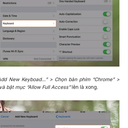
dd New Keyboad…” > Chọn bàn phím “Chrome” >
và bật mục “Allow Full Access”
lên là xong.