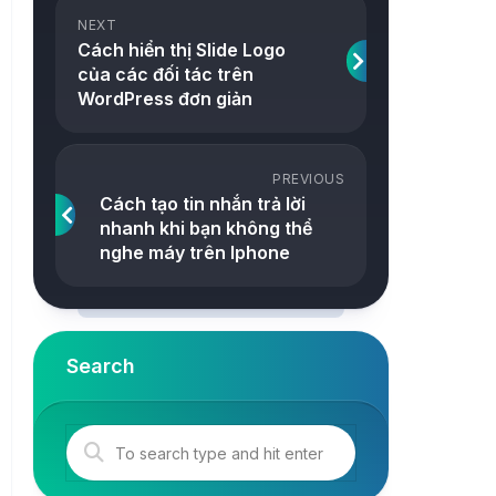
ảnh
NEXT
Snake
Cách hiển thị Slide Logo
Công
của các đối tác trên
2048
cụ
WordPress đơn giản
Online
Tetris
Tower
PREVIOUS
Cách tạo tin nhắn trả lời
nhanh khi bạn không thể
nghe máy trên Iphone
Search