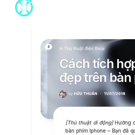
Skip
to
content
2
in
Thủ thuật điện thoại
Cách tích hợp
đẹp trên bàn
by
HỮU THUẦN
·
11/07/2018
[Thủ thuật di động]
Hướng dẫ
bàn phím Iphone – Bạn đã q